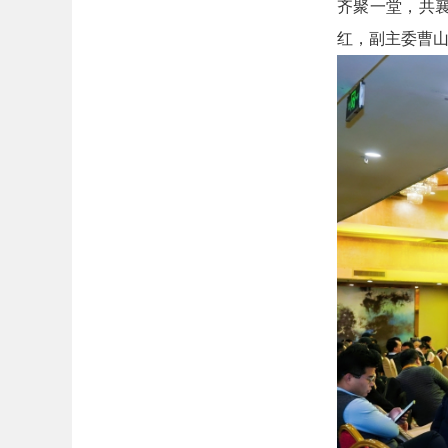
齐聚一堂，共
红，副主委曹