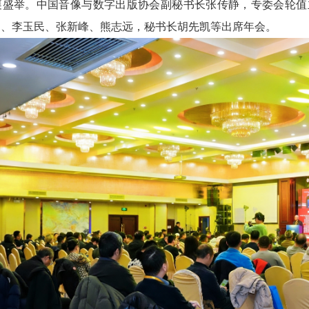
襄盛举。中国音像与数字出版协会副秘书长张传静，专委会轮值
山、李玉民、张新峰、熊志远，秘书长胡先凯等出席年会。