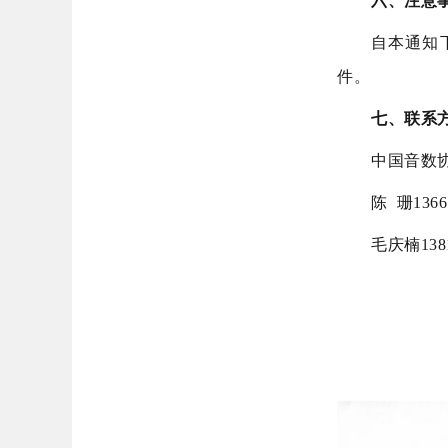
六、注意
自本通知
件。
七、联系
中国音数
陈 珊136
毛庆楠138