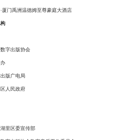
·厦门禹洲温德姆至尊豪庭大酒店
机构
：
与数字出版协会
发办
闻出版广电局
里区人民政府
：
市湖里区委宣传部